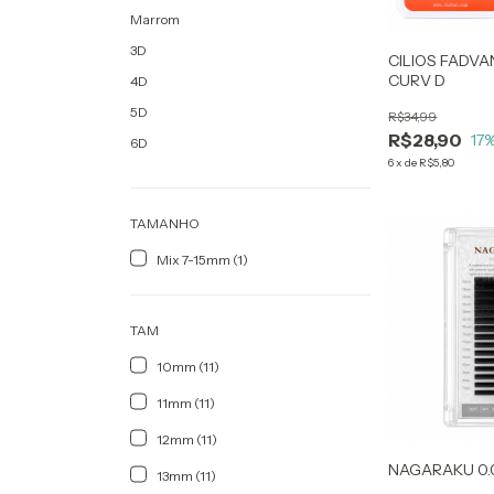
Marrom
3D
CILIOS FADVA
CURV D
4D
5D
R$34,99
R$28,90
17
%
6D
6
x
de
R$5,80
TAMANHO
Mix 7-15mm (1)
TAM
10mm (11)
11mm (11)
12mm (11)
NAGARAKU 0.
13mm (11)