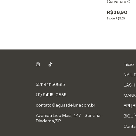
Curvatura C
R$36,90
8
x
de
R$5,59
Início
NAIL 
5511941150885
LASH
(11) 94115-0885
MANI
contato@aguasdeluna.com.br
EPI |
Avenida Lico Maia, 447 - Serraria -
BIQUÍ
Diadema/SP
Conta