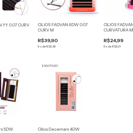
CILIOS FADVAN 6DW 0.07
CILIOS FADVAN
N YY 0.07 CURV
CURV M
CURVATURA 
R$39,90
R$24,99
9
x
de
R$5,39
6
x
de
R$5,01
ESGOTADO
ars 5DW
Cílios Decemars 4DW