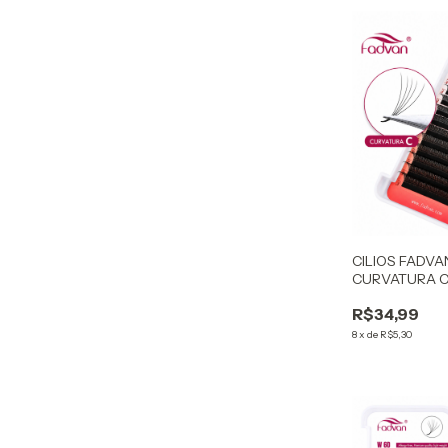
CILIOS FADVA
CURVATURA 
R$34,99
8
x
de
R$5,30