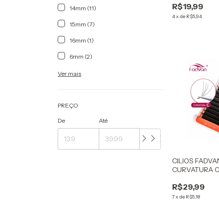
R$19,99
14mm (11)
4
x
de
R$5,94
15mm (7)
16mm (1)
6mm (2)
Ver mais
PREÇO
De
Até
CILIOS FADVA
CURVATURA 
R$29,99
7
x
de
R$5,18