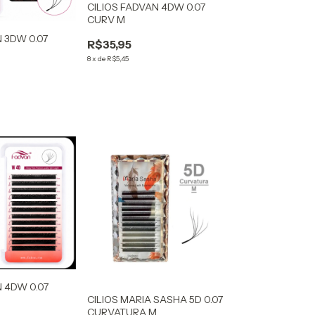
CILIOS FADVAN 4DW 0.07
CURV M
 3DW 0.07
R$35,95
8
x
de
R$5,45
N 4DW 0.07
CILIOS MARIA SASHA 5D 0.07
CURVATURA M