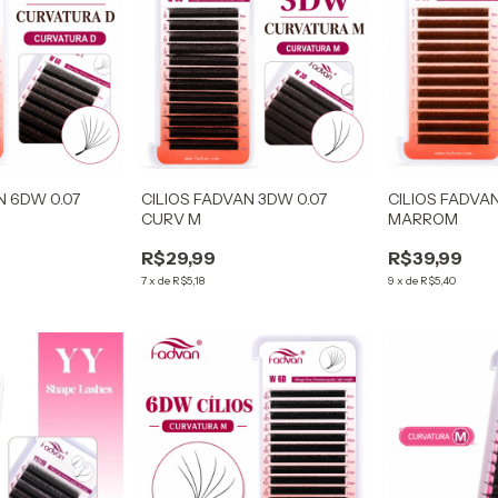
N 6DW 0.07
CILIOS FADVAN 3DW 0.07
CILIOS FADVA
CURV M
MARROM
R$29,99
R$39,99
7
x
de
R$5,18
9
x
de
R$5,40