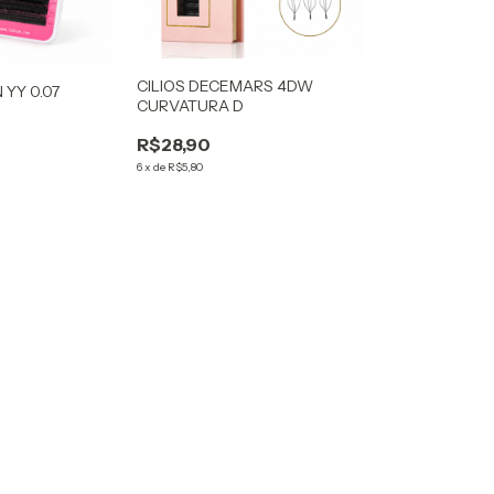
CILIOS DECEMARS 4DW
 YY 0.07
CURVATURA D
M
R$28,90
6
x
de
R$5,80