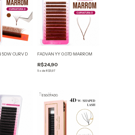
N 5DW CURV D
FADVAN YY 0.07D MARROM
R$24,90
5
x
de
R$5,97
ESGOTADO