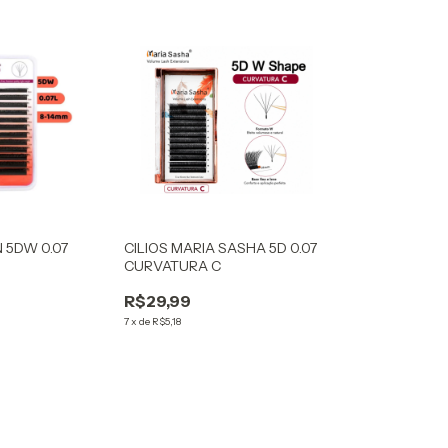
 5DW 0.07
CILIOS MARIA SASHA 5D 0.07
CURVATURA C
R$29,99
7
x
de
R$5,18