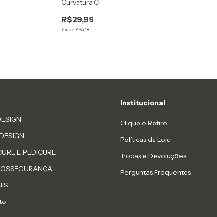
Curvatura C
R$29,99
7
x
de
R$5,18
Institucional
DESIGN
Clique e Retire
 DESIGN
Políticas da Loja
CURE E PEDICURE
Trocas e Devoluções
 BIOSSEGURANÇA
Perguntas Frequentes
NIS
to