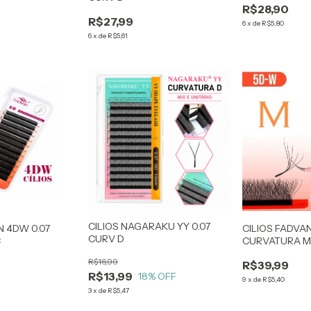
R$28,90
R$27,99
6
x
de
R$5,80
6
x
de
R$5,61
CILIOS NAGARAKU YY 0.07
N 4DW 0.07
CILIOS FADVAN
CURV D
C
CURVATURA 
R$16,99
R$39,99
R$13,99
18
% OFF
9
x
de
R$5,40
3
x
de
R$5,47