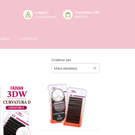
Login
/
Carrinho
(
0
)
Cadastre-se
R$0,00
UÍNIS
CONTATO
Ordenar por