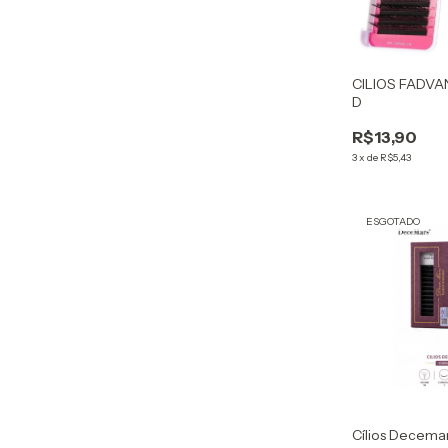
CILIOS FADVA
D
R$13,90
3
x
de
R$5,43
ESGOTADO
Cílios Decem