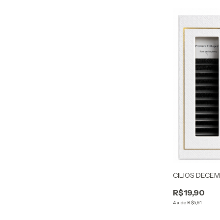
CILIOS DECEMA
R$19,90
4
x
de
R$5,91