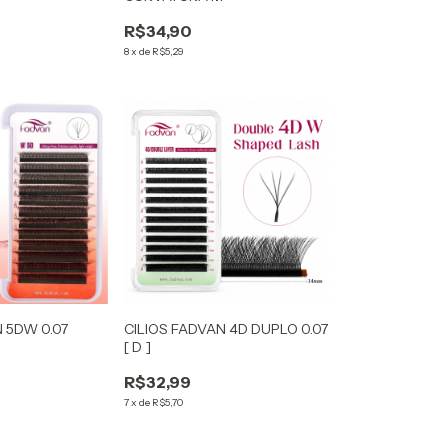
R$34,90
8
x
de
R$5,29
 5DW 0.07
CILIOS FADVAN 4D DUPLO 0.07
M
[ D ]
R$32,99
7
x
de
R$5,70