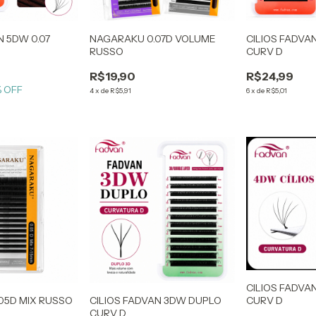
N 5DW 0.07
NAGARAKU 0.07D VOLUME
CILIOS FADVAN
RUSSO
CURV D
R$19,90
R$24,99
 OFF
4
x
de
R$5,91
6
x
de
R$5,01
CILIOS FADVA
CURV D
05D MIX RUSSO
CILIOS FADVAN 3DW DUPLO
CURV D