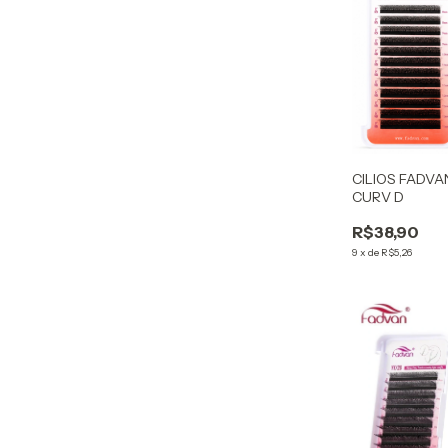
CILIOS FADVA
CURV D
R$38,90
9
x
de
R$5,26