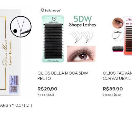
CILIOS BELLA MOCA 5DW
CILIOS FADVAN
PRETO
CURVATURA L
R$29,90
R$39,90
7
x
de
R$5,16
9
x
de
R$5,39
RS YY 0.07 [ D ]