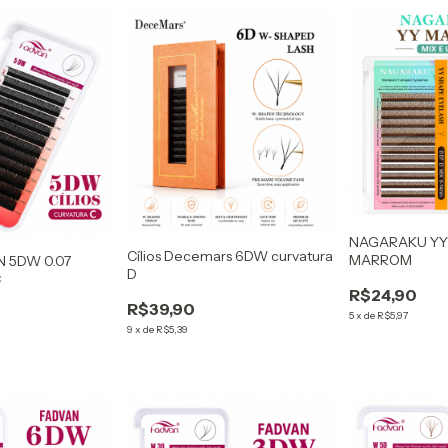
NAGARAKU YY 
Cílios Decemars 6DW curvatura
MARROM
N 5DW 0.07
D
C
R$24,90
R$39,90
5
x
de
R$5,97
9
x
de
R$5,39