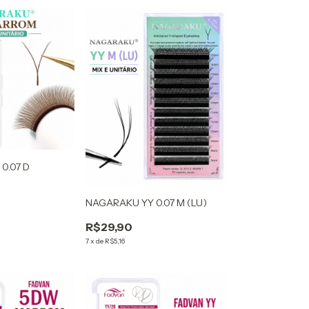
0.07 D
NAGARAKU YY 0.07 M (LU)
R$29,90
7
x
de
R$5,16